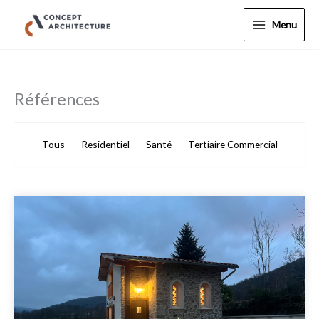
Aller
au
Menu
contenu
Références
Tous
Residentiel
Santé
Tertiaire Commercial